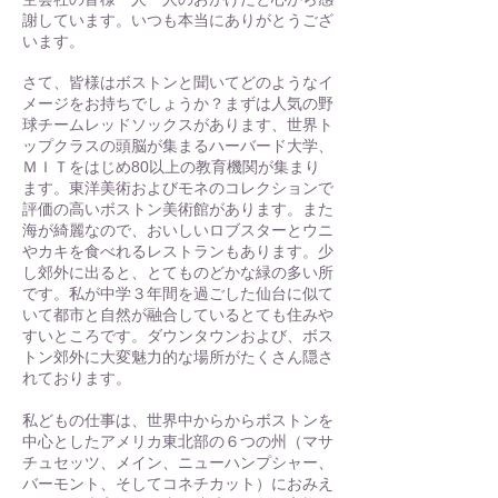
謝しています。いつも本当にありがとうござ
います。
さて、皆様はボストンと聞いてどのようなイ
メージをお持ちでしょうか？まずは人気の野
球チームレッドソックスがあります、世界ト
ップクラスの頭脳が集まるハーバード大学、
ＭＩＴをはじめ80以上の教育機関が集まり
ます。東洋美術およびモネのコレクションで
評価の高いボストン美術館があります。また
海が綺麗なので、おいしいロブスターとウニ
やカキを食べれるレストランもあります。少
し郊外に出ると、とてものどかな緑の多い所
です。私が中学３年間を過ごした仙台に似て
いて都市と自然が融合しているとても住みや
すいところです。ダウンタウンおよび、ボス
トン郊外に大変魅力的な場所がたくさん隠さ
れております。
私どもの仕事は、世界中からからボストンを
中心としたアメリカ東北部の６つの州（マサ
チュセッツ、メイン、ニューハンプシャー、
バーモント、そしてコネチカット）におみえ