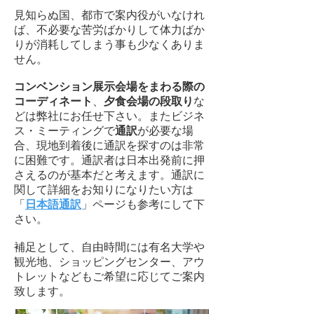
見知らぬ国、都市で案内役がいなけれ
ば、不必要な苦労ばかりして体力ばか
りが消耗してしまう事も少なくありま
せん。
コンベンション展示会場をまわる際の
コーディネート
、
夕食会場の段取り
な
どは弊社にお任せ下さい。またビジネ
ス・ミーティングで
通訳
が必要な場
合、現地到着後に通訳を探すのは非常
に困難です。通訳者は日本出発前に押
さえるのが基本だと考えます。通訳に
関して詳細をお知りになりたい方は
「
日本語通訳
」ページも参考にして下
さい。
補足として、自由時間には有名大学や
観光地、ショッピングセンター、アウ
トレットなど
もご希望に応じて
ご案内
致します。