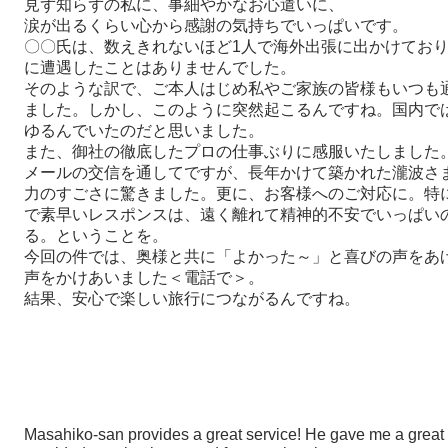
見ず知らずの私に、事細やかなお心遣いに、
涙が出るくらい心から感謝の気持ちでいっぱいです。
〇〇氏は、数えきれないほど1人で海外出張に出かけてお
に遭遇したことはありませんでした。
そのような訳で、ご本人はじめ私やご家族の皆様もいつも
ました。しかし、このように突然起こるんですね。国内で
ゆるんでいたのだと思いました。
また、御社の徹底したプロの仕事ぶりに感服いたしました
メールの交信を通してですが、長年かけて築かれた瀧波さ
力のすごさに驚きました。更に、お客様へのご対応に。特
で素早いレスポンスは、遠く離れて精神的不安でいっぱい
る。ということを。
今回の件では、奥様と共に「よかった～」と喜びの声をあ
声をかけあいました＜電話で＞。
結果、安心で楽しい旅行につながるんですね。
Masahiko-san provides a great service! He gave me a great 