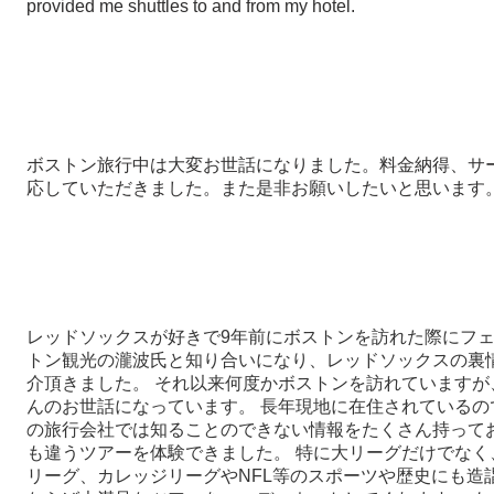
provided me shuttles to and from my hotel.
ボストン旅行中は大変お世話になりました。料金納得、サ
応していただきました。また是非お願いしたいと思います
レッドソックスが好きで9年前にボストンを訪れた際にフ
トン観光の瀧波氏と知り合いになり、レッドソックスの裏
介頂きました。 それ以来何度かボストンを訪れていますが
んのお世話になっています。 長年現地に在住されているの
の旅行会社では知ることのできない情報をたくさん持って
も違うツアーを体験できました。 特に大リーグだけでなく
リーグ、カレッジリーグやNFL等のスポーツや歴史にも造