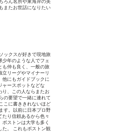
ちろん名所や東海岸の美
もまたお世話になりたい
ドソックスが好きで現地旅
球少年のような人でフェ
とも仲も良く、一般の旅
独立リーグやマイナーリ
。他にもガイドブックに
ジャースポットなどな
わり、この人ならまたお
らの要望で一緒に連れて
ここに書ききれないほど
ます。以前に日本プロ野
てたり信頼あるから色々
。ボストンは大学も多く
た。 これもボストン観