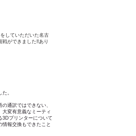
話をしていただいた名古
観戦ができました‼あり
した。
語の通訳ではできない、
、大変有意義なミーティ
る3Dプリンターについて
の情報交換もできたこと