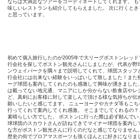
ならば大満足なツアーをコーディネートしてくれます。 も
味しいレストランも紹介してもらえました。 次に行くとき
と思っています。
初めて個人旅行したのが2005年で大リーグボストンレッ
行会社を探してボストン観光さんにしましたが、代表が野
ンウェイパークを隅々まで説明してくれて、球団スタッフ
行会社には出来ない経験をいっぱいして致しました！また
ーグ球団も案内してくれたのも感激して興味が湧きました
は載ってない地元通、マニアにしか分からない飲食店やレ
ど、真剣にお客様に対して楽しんで頂ける様な気持ちが伝
願いしたいと感じてます。 ニューヨークやカナダ等もこち
行ってくれて案内してくれ感激。 そこまでしてくれるの？
素晴らしい方でした。 ボストンに行った際は必ず頼んでい
球球団のスカウトさんが訪ねてきてマイナー球団を案内し
な方がボストン観光さんに行くのだなと感じてなりません
歴史の街でプロアマスポーツも強くほんとに好きになりまし