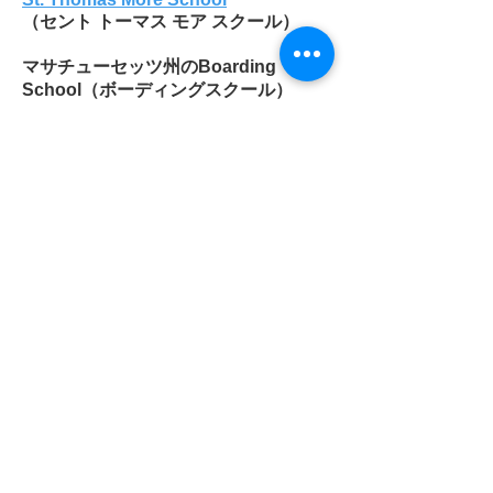
（セント トーマス モア スクール）
マサチューセッツ州の
Boarding
School（ボーディングスクール）
Academy at Swift River
(
Cummington
)
Berkshire School (
Sheffield
)
Brooks School (
North Andover
)
Buxton School (
Williamstown
)
Cambridge School of Weston
(
Weston
)
Chapel Hill - Chauncy Hall School
(
Waltham
)
Concord Academy (
Concord
)
Cushing Academy (
Ashburnham
)
Dana Hall School (
Wellesley
)
Deerfield Academy (
Deerfield
)
Eaglebrook School(
Deerfield
)
Eagle Hill School (
Hardwick
)
Fay School (
Southborough
)
Fessenden School (
West Newton
)
The Governor's Academy (
Byfield
)