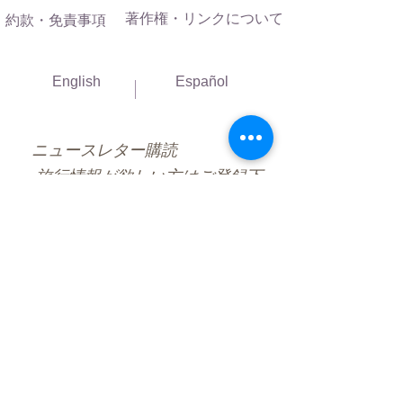
著作権・リンクについて
約款・免責事項
English
Español
ニュースレター購読
旅行情報が欲しい方はご登録下
さい
購読
Boston Kanko Inc.
221 Pleasant St. Suite 4
Brookline MA 02446 USA
info@bostonkanko.com