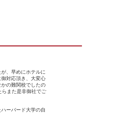
たが、早めにホテルに
に御対応頂き、大変心
なかの難関校でしたの
たらまた是非御社でご
たハーバード大学の自
。