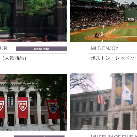
OUR
MLB ENJOY
More Info
（人気商品）
ボストン・レッドソ