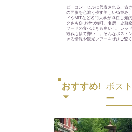
ビーコン・ヒルに代表される、古
の面影を色濃く残す美しい街並み
ドやMITなど名門大学が点在し知
クさも併せ持つ港町。名所・史跡
フードの食べ歩きも良いし、レッ
観戦も捨て難い…。そんなボスト
きる情報や観光ツアーをぜひご覧
おすすめ!
ボス
ー