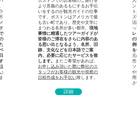
バ
ボストンでのお客様のご旅行を
入
、
より意義のあるもにするお手伝
ン
ラ
いをするのが観光ガイドの仕事
ト
不
です。ボストンはアメリカで最
ズ
メ
も古い町であり、歴史や文学に
活
ぎ
まつわる名所が多い都市。
現地
っ
で
事情に精通したツアーガイドが
レ
の
皆様のご滞在をさらに内容のあ
の
た
る思い出となるよう、名所、旧
例
ペ
跡、文化などを日本語でご案
を
日
内、必要に応じたサービスを致
元
す
します。
またご希望があれば、
売
様
お申し込み頂いた際に弊社のス
ソ
い
タッフがお客様の観光や視察の
や
ま
日程作成をお手伝い
致します。
用
さ
詳細