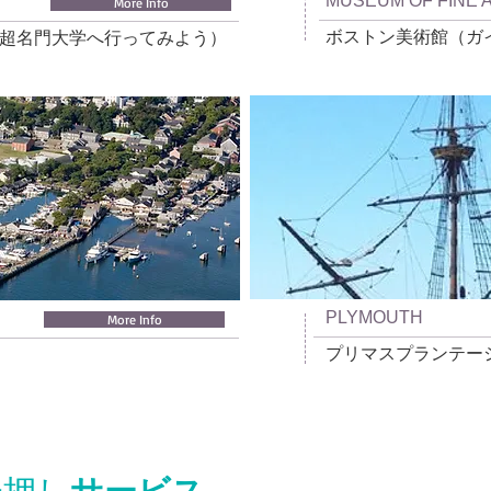
MUSEUM OF FINE 
More Info
ボストン美術館（ガ
超名門大学へ行ってみよう）
PLYMOUTH
More Info
プリマスプランテー