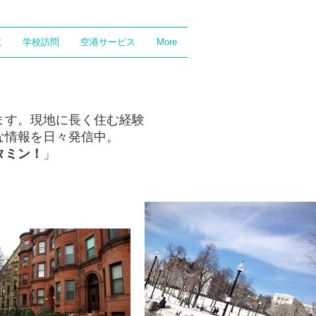
航
学校訪問
空港サービス
More
ます。現地に長く住む経験
な情報を日々発信中。
タミン！
」