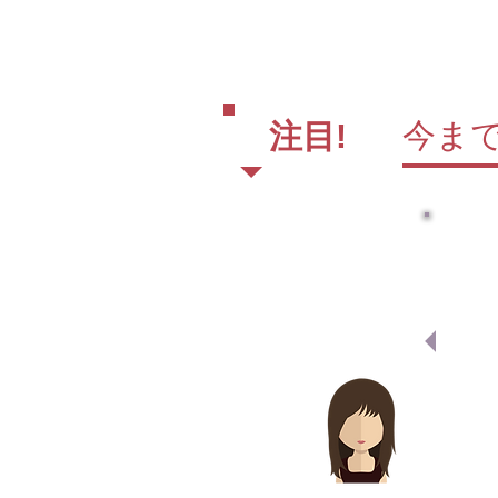
今ま
注目!