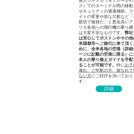
無人シャトル（モノレールや
ス）でのターミナル間の移動
セキュリティの通過補助、フ
イトの変更や急な欠航など「
親切で複雑だ」と悪名高いア
リカ各地への飛行機の乗り継
は大変不安なものです。
弊社
は安心してボストンやその他
米国都市へご旅行に来て頂く
めに、全米各地の空港（詳細
ージに記載の空港に限る）に
本人の乗り換えガイドを手配
ることが可能です。
特に
お子
連れ、ご年配の方、旅なれて
ない方
にご好評を頂いており
す。
詳細