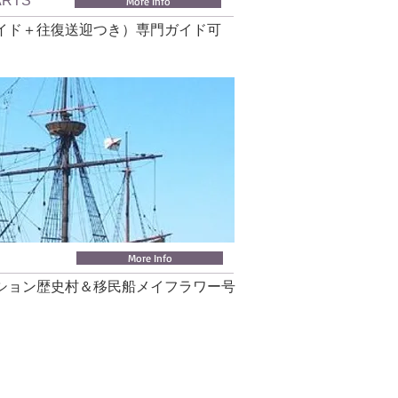
ARTS
More Info
イド＋往復送迎つき）専門ガイド可
More Info
ション歴史村＆移民船メイフラワー号