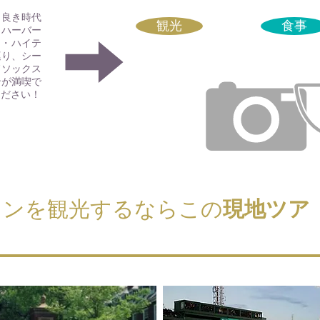
き良き時代
観光
食事
、ハーバー
的・ハイテ
巡り、シー
ドソックス
ンが満喫で
ください！
トンを観光するならこの
現地ツア