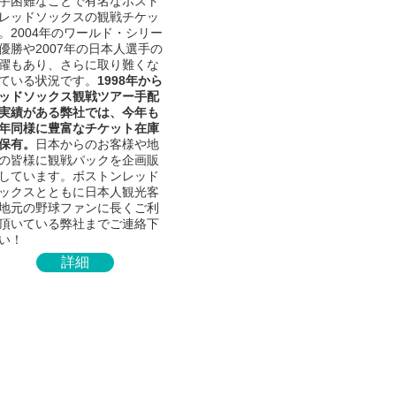
手困難なことで有名なボスト
レッドソックスの観戦チケッ
。2004年のワールド・シリー
優勝や2007年の日本人選手の
躍もあり、さらに取り難くな
ている状況です。
1998年から
ッドソックス観戦ツアー手配
実績がある弊社では、今年も
年同様に豊富なチケット在庫
保有。
日本からのお客様や地
の皆様に観戦パックを企画販
しています。ボストンレッド
ックスとともに日本人観光客
地元の野球ファンに長くご利
頂いている弊社までご連絡下
い！
詳細