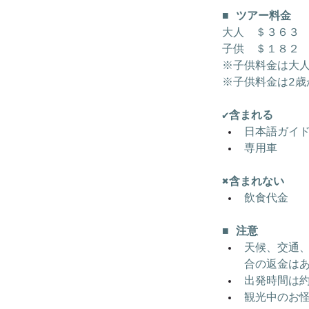
■ ツアー料金
大人　＄３６３
子供　＄１８２
※子供料金は大
※子供料金は2歳
✔含まれる
日本語ガイ
専用車
✖含まれない
飲食代金
■ 注意
天候、交通
合の返金は
出発時間は約
観光中のお