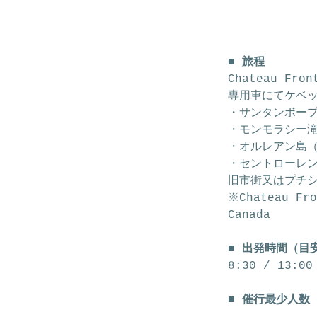
■ 旅程
Chateau Fr
専用車にてケベ
・サンタンボー
・モンモラシー
・オルレアン島
・セントローレ
旧市街又はプチ
※Chateau Fro
Canada
■ 出発時間（目
8:30 / 13:00
■ 催行最少人数