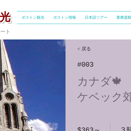
光
ボストン観光
ボストン情報
日本語ツアー
業務渡
ポート
< 戻る
#003
カナダ🍁
ケベック
$363～
３