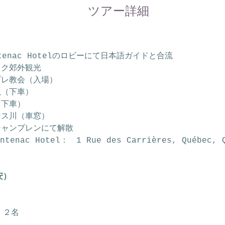
ツアー詳細
ontenac Hotelのロビーにて日本語ガイドと合流
ック郊外観光
プレ教会（入場）
滝（下車）　
（下車）
ンス川（車窓）
シャンプレンにて解散
ntenac Hotel：　1 Rue des Carrières, Québec, 
安）
　２名